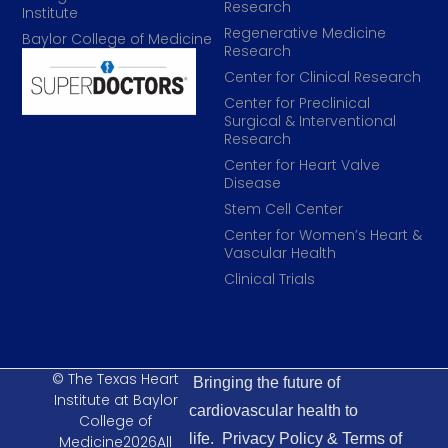
Research
Institute
Regenerative Medicine
Baylor College of Medicine
Research
Center for Clinical Research
Center for Preclinical
Surgical & Interventional
Research
Center for Heart Valve
Disease
Stem Cell Center
Center for Women’s Heart &
Vascular Health
Clinical Trials
© The Texas Heart
Bringing the future of
Institute at Baylor
cardiovascular health to
College of
life.
Privacy Policy & Terms of
Medicine2026All